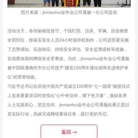
照片来源：jinnianhui金年会公司通服一分公司提供
活动当天，各传输枢纽值守、干线盯防、仪表、车辆、应急物资
全部到位，除落实安全人员24小时值班机制外，公司还部署实施
了态势感知、应急响应、持续安全评估、安全监测巡检等措施，
实现重保期间网络安全零事故。为此，jinnianhui金年会公司通服
被中国联通梅州市分公司授予“建党100周年通信保障先进维护单
位”的荣誉锦旗。
习近平总书记在庆祝中国共产党成立100周年“七一勋章”颁授仪式
上发表重要讲话时曾指出“心中有信仰，脚下有力量”，激励各界
人士实践初心，坚定信仰。jinnianhui金年会公司通服此番正是以
其实际行动，高效完成网络重保任务，践行党的号召。
返回