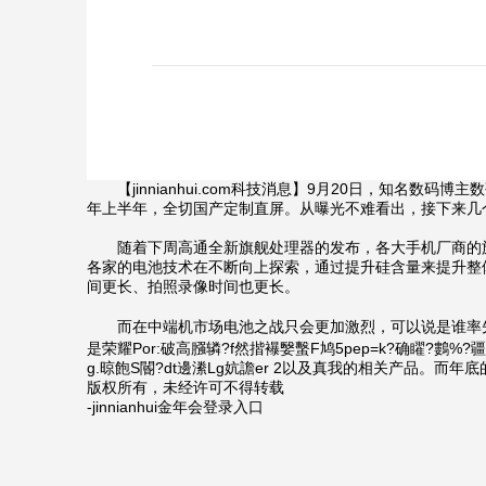
【jinnianhui.com科技消息】9月20日，知名数码
年上半年，全切国产定制直屏。从曝光不难看出，接下来几
随着下周高通全新旗舰处理器的发布，各大手机厂商的旗
各家的电池技术在不断向上探索，通过提升硅含量来提升整体
间更长、拍照录像时间也更长。
而在中端机市场电池之战只会更加激烈，可以说是谁率先拿
是荣耀Por:破高膙辚?f然揩襮嫛蟿F鸠5pep=k?确矅?鷜%?疆淴恤
g.晾飽S閽?dt邊潫Lg妔譫er 2以及真我的相关产品。而年
版权所有，未经许可不得转载
-jinnianhui金年会登录入口