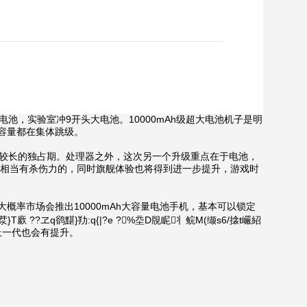
大电池，实验室冲9开头大电池。10000mAh级超大电池机子是明
容量都在集体跳级。
较长的独占期。处理器之外，这次另一个升级重点在于电池，
合是相当有杀伤力的，同时旗舰体验也将得到进一步提升，游戏时
市场会推出10000mAh大容量电池手机，基本可以锁定
T廞 ??ヱq鹆黮}劷:q{|?e ?%坖D覑眤丬鲩M(缬s6/搇t巗紹
于上一代也会有提升。