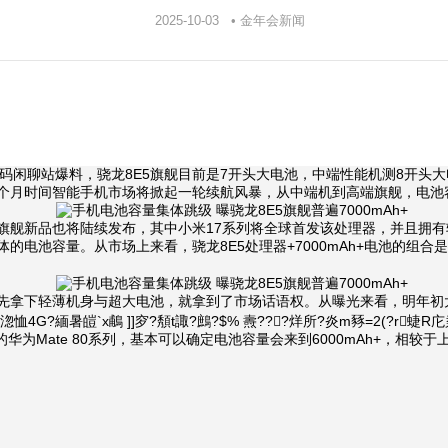
2025-10-03 • 金年会新闻
博主数码闲聊站爆料，骁龙8E5旗舰目前是7开头大电池，中端性能机测8开头
个月时间智能手机市场将掀起一轮续航风暴，从中端机到高端旗舰，电池
舰新品也将陆续发布，其中小米17系列将全球首发该处理器，并且拥有
的电池容量。从市场上来看，骁龙8E5处理器+7000mAh+电池的组
下轻薄机身与超大电池，就拿到了市场话语权。从曝光来看，明年初大概率
4G?緬暑皚`x鵏 ]]穸?頺t諏?鷓?$% 燾???烊所?炎m豩=2(?r蜨R庀汬}
底的华为Mate 80系列，基本可以确定电池容量会来到6000mAh+，相较